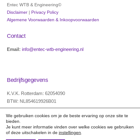
Entec WTB & Engineering©
Disclaimer
|
Privacy Policy
Algemene Voorwaarden & Inkoopvoorwaarden
Contact
Email:
info@entec-wtb-engineering.nl
Bedrijfsgegevens
K.V.K. Rotterdam: 62054090
BTW: NL854619926B01
KNAB bank 28.34.96.517
We gebruiken cookies om je de beste ervaring op onze site te
bieden.
IBAN code NL89KNAB0283496517
Je kunt meer informatie vinden over welke cookies we gebruiken
BIC code KNABNL2H
of deze uitschakelen in de
instellingen
.