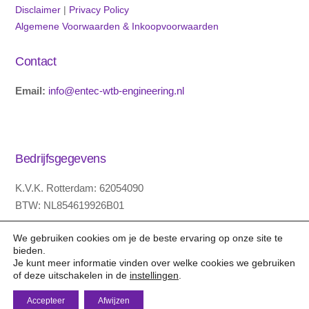
Disclaimer
|
Privacy Policy
Algemene Voorwaarden & Inkoopvoorwaarden
Contact
Email:
info@entec-wtb-engineering.nl
Bedrijfsgegevens
K.V.K. Rotterdam: 62054090
BTW: NL854619926B01
KNAB bank 28.34.96.517
We gebruiken cookies om je de beste ervaring op onze site te
bieden.
IBAN code NL89KNAB0283496517
Je kunt meer informatie vinden over welke cookies we gebruiken
BIC code KNABNL2H
of deze uitschakelen in de
instellingen
.
Accepteer
Afwijzen